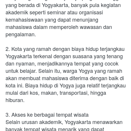
yang berada di Yogyakarta, banyak pula kegiatan 
akademik seperti seminar atau organisasi 
kemahasiswaan yang dapat menunjang 
mahasiswa dalam memperoleh wawasan dan 
pengalaman. 
2. Kota yang ramah dengan biaya hidup terjangkau
Yogyakarta terkenal dengan suasana yang tenang 
dan nyaman, menjadikannya tempat yang cocok 
untuk belajar. Selain itu, warga Yogya yang ramah 
akan membuat mahasiswa diterima dengan baik di 
kota ini. Biaya hidup di Yogya juga relatif terjangkau 
mulai dari kos, makan, transportasi, hingga 
hiburan. 
3. Akses ke berbagai tempat wisata
Selain urusan akademik, Yogyakarta menawarkan 
banyak tempat wisata menarik yang dapat 