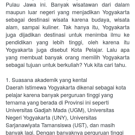
Pulau Jawa ini. Banyak wisatawan dari dalam 
maupun luar negeri yang menjadikan Yogyakarta 
sebagai destinasi wisata karena budaya, wisata 
alam, sampai kuliner. Tak hanya itu, Yogyakarta 
juga dijadikan destinasi untuk menimba ilmu ke 
pendidikan yang lebih tinggi, oleh karena itu 
Yogyakarta juga disebut Kota Pelajar. Lalu apa 
yang membuat banyak orang memilih Yogyakarta 
sebagai tujuan untuk berkuliah? Yuk kita cari tahu. 
1. Suasana akademik yang kental
Daerah Istimewa Yogyakarta dikenal sebagai kota 
pelajar karena banyak perguruan tinggi yang 
ternama yang berada di Provinsi ini seperti 
Universitas Gadjah Mada (UGM), Universitas 
Negeri Yogyakarta (UNY), Universitas 
Sarjanawiyata Tamansiswa (UST), dan masih 
banyak lagi. Dengan banyaknya perguruan tinggi 