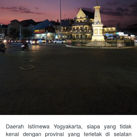
Daerah Istimewa Yogyakarta, siapa yang tidak 
kenal dengan provinsi yang terletak di selatan 